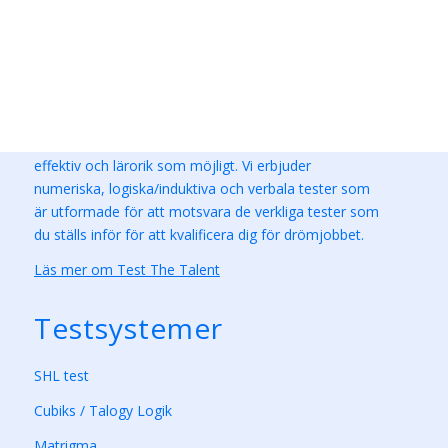
Om Test The Talent
Test The Talent är en svensk leverantör av
övningstester. Vårt mål är att göra testutbildningen så
effektiv och lärorik som möjligt. Vi erbjuder
numeriska, logiska/induktiva och verbala tester som
är utformade för att motsvara de verkliga tester som
du ställs inför för att kvalificera dig för drömjobbet.
Läs mer om Test The Talent
Testsystemer
SHL test
Cubiks / Talogy Logik
Matrigma