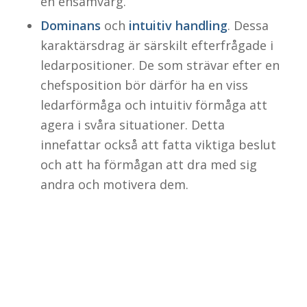
en ensamvarg.
Dominans
och
intuitiv handling
. Dessa
karaktärsdrag är särskilt efterfrågade i
ledarpositioner. De som strävar efter en
chefsposition bör därför ha en viss
ledarförmåga och intuitiv förmåga att
agera i svåra situationer. Detta
innefattar också att fatta viktiga beslut
Test The Talent
och att ha förmågan att dra med sig
Östra Hamngatan 17
andra och motivera dem.
411 10 Göteborg
support@testttalent.com