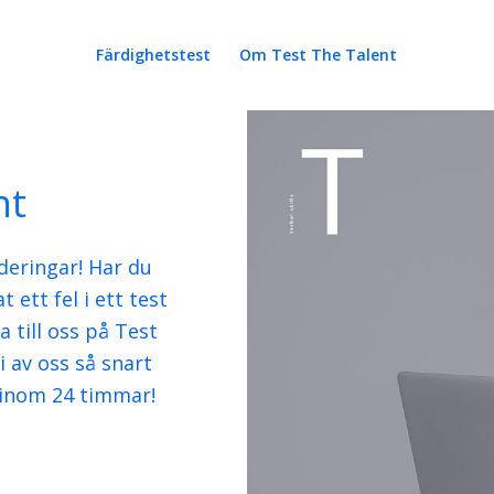
Färdighetstest
Om Test The Talent
nt
nderingar! Har du
 ett fel i ett test
 till oss på Test
 av oss så snart
 inom 24 timmar!