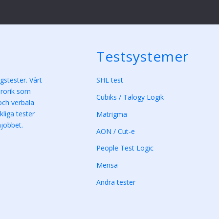
Testsystemer
gstester. Vårt
SHL test
ärorik som
Cubiks / Talogy Logik
 och verbala
liga tester
Matrigma
mjobbet.
AON / Cut-e
People Test Logic
Mensa
Andra tester