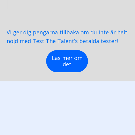
Läs mer om Test The Talent
Testsystemer
Vi ger dig pengarna tillbaka om du inte är helt
nöjd med Test The Talent’s betalda tester!
SHL test
Cubiks / Talogy Logik
Läs mer om
Matrigma
det
AON / Cut-e
People Test Logic
Mensa
Andra tester
© 2026 Test The Talent –
Disclaimer – Legal – Terms of
use – Privacy policy