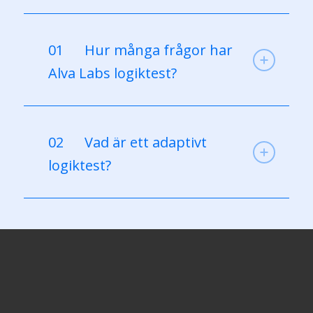
01
Hur många frågor har
Alva Labs logiktest?
02
Vad är ett adaptivt
logiktest?
03
Hur tolkas mitt resultat
på Alva Labs logiktest?