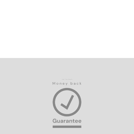
Östra Hamngatan 17
411 10 Göteborg
support@testttalent.com
Om Test The Talent
Test The Talent är en svensk leverantör av
övningstester. Vårt mål är att göra testutbildningen så
effektiv och lärorik som möjligt. Vi erbjuder
numeriska, logiska/induktiva och verbala tester som
är utformade för att motsvara de verkliga tester som
du ställs inför för att kvalificera dig för drömjobbet.