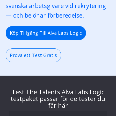
svenska arbetsgivare vid rekrytering
— och belönar förberedelse.
Köp Tillgång Till Alva Labs Logic
Prova ett Test Gratis
Test The Talents Alva Labs Logic
testpaket passar för de tester du
får här