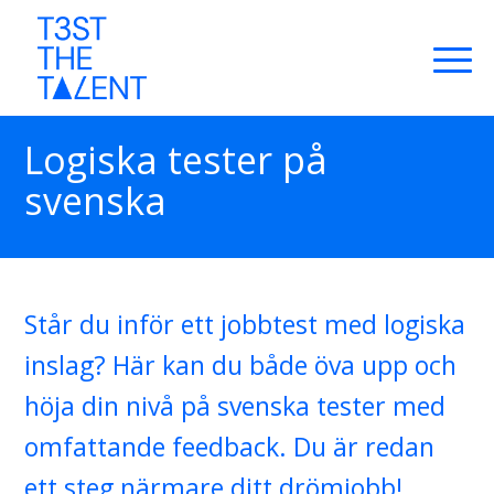
Logiska tester på
svenska
Står du inför ett jobbtest med logiska
inslag? Här kan du både öva upp och
höja din nivå på svenska tester med
omfattande feedback. Du är redan
ett steg närmare ditt drömjobb!