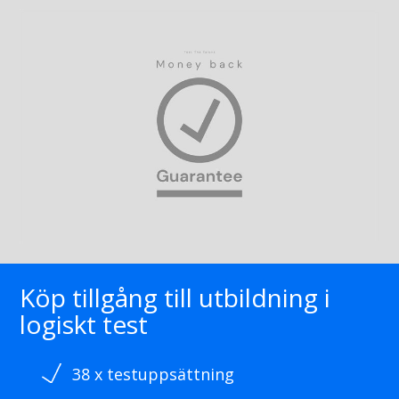
Köp tillgång till utbildning i
logiskt test
38 x testuppsättning