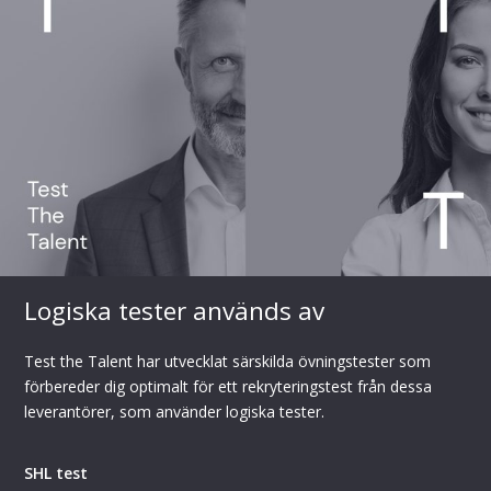
Test The Talent
Östra Hamngatan 17
411 10 Göteborg
support@testttalent.com
Logiska tester används av
Om Test The Talent
Test the Talent har utvecklat särskilda övningstester som
Test The Talent är en svensk leverantör av
förbereder dig optimalt för ett rekryteringstest från dessa
övningstester. Vårt mål är att göra testutbildningen så
leverantörer, som använder logiska tester.
effektiv och lärorik som möjligt. Vi erbjuder
numeriska, logiska/induktiva och verbala tester som
SHL test
är utformade för att motsvara de verkliga tester som