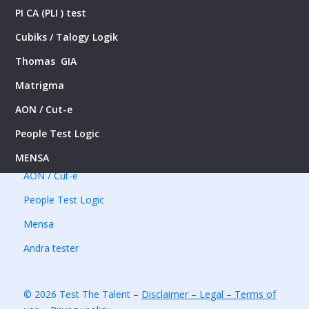
du ställs inför för att kvalificera dig för drömjobbet.
PI CA (PLI ) test
Läs mer om Test The Talent
Cubiks / Talogy Logik
Thomas GIA
Testsystemer
Matrigma
SHL test
AON / Cut-e
Cubiks / Talogy Logik
People Test Logic
Matrigma
MENSA
AON / Cut-e
People Test Logic
Mensa
Andra tester
© 2026 Test The Talent –
Disclaimer – Legal – Terms of